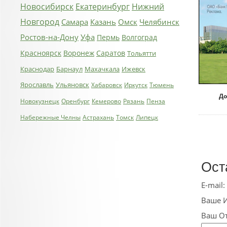
Новосибирск
Екатеринбург
Нижний
Новгород
Самара
Казань
Омск
Челябинск
Ростов-на-Дону
Уфа
Пермь
Волгоград
Красноярск
Воронеж
Саратов
Тольятти
Краснодар
Барнаул
Махачкала
Ижевск
Ярославль
Ульяновск
Хабаровск
Иркутск
Тюмень
До
Новокузнецк
Оренбург
Кемерово
Рязань
Пенза
Набережные Челны
Астрахань
Томск
Липецк
Ост
E-mail:
Ваше 
Ваш О