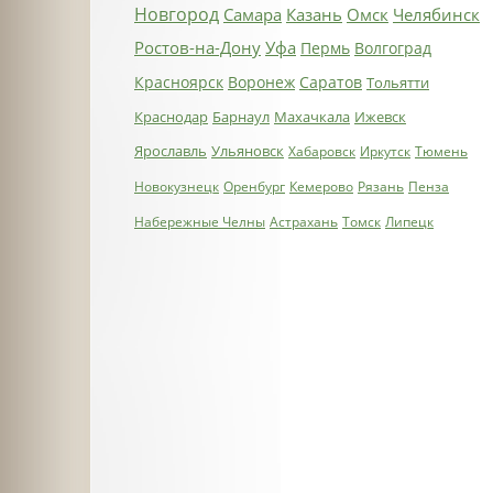
Новгород
Самара
Казань
Омск
Челябинск
Ростов-на-Дону
Уфа
Пермь
Волгоград
Красноярск
Воронеж
Саратов
Тольятти
Краснодар
Барнаул
Махачкала
Ижевск
Ярославль
Ульяновск
Хабаровск
Иркутск
Тюмень
Новокузнецк
Оренбург
Кемерово
Рязань
Пенза
Набережные Челны
Астрахань
Томск
Липецк