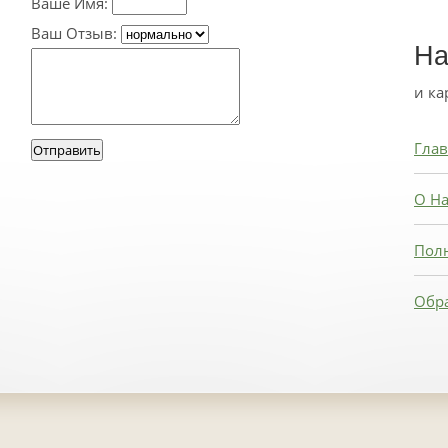
Ваше Имя:
Ваш Отзыв:
На
и ка
Глав
О На
Пол
Обра