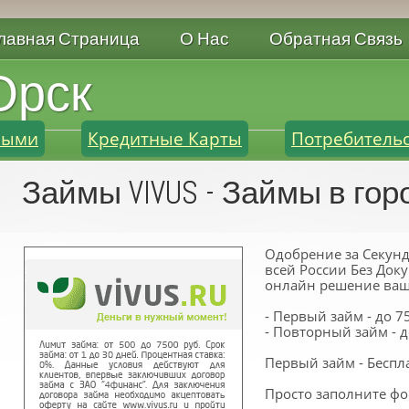
лавная Страница
О Нас
Обратная Связь
Орск
ными
Кредитные Карты
Потребитель
Займы VIVUS - Займы в гор
Одобрение за Секунд
всей России Без Док
онлайн решение ваш
- Первый займ - до 7
- Повторный займ - 
Первый займ - Беспл
Просто заполните фо